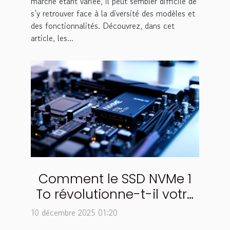
marché étant variée, il peut sembler difficile de
s’y retrouver face à la diversité des modèles et
des fonctionnalités. Découvrez, dans cet
article, les...
Comment le SSD NVMe 1
To révolutionne-t-il votre
expérience informatique ?
10 décembre 2025 01:20