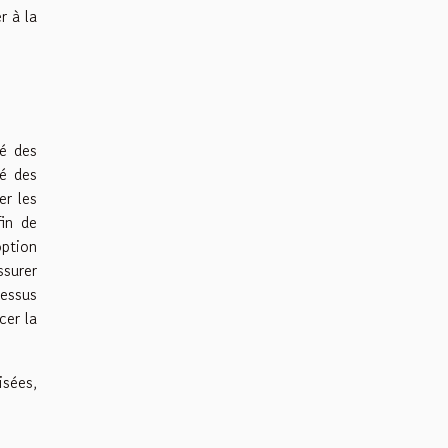
r à la
té des
té des
er les
fin de
option
ssurer
cessus
cer la
isées,