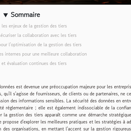
Sommaire
les enjeux de la gestion des tiers
écuriser la collaboration avec les tiers
our l'optimisation de la gestion des tiers
es internes pour une meilleure collaboration
 et évaluation continues des tiers
 données est devenue une préoccupation majeure pour les entrepri
, qu'il s'agisse de fournisseurs, de clients ou de partenaires, ne c
ssion des informations sensibles. La sécurité des données en entr
é réglementaire ; elle est également indissociable de la confia
iser la gestion des tiers apparaît comme une démarche stratégiqu
e propose d'explorer les meilleures pratiques et les stratégies à a
n des organisations, en mettant l'accent sur la gestion rigoureu