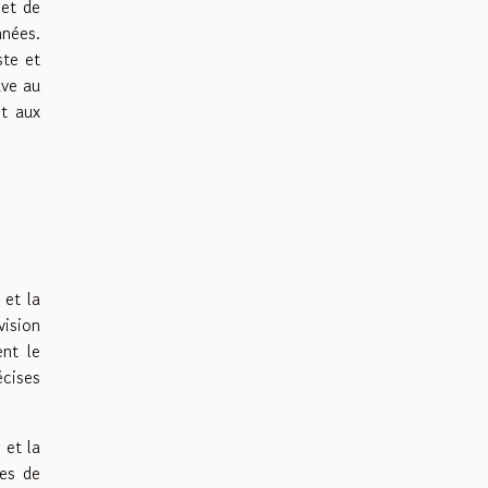
met de
nnées.
ste et
uve au
et aux
 et la
vision
ent le
écises
 et la
les de