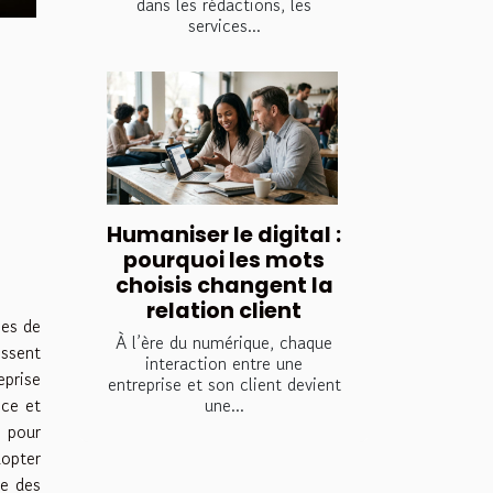
dans les rédactions, les
services...
Humaniser le digital :
pourquoi les mots
choisis changent la
relation client
ses de
À l’ère du numérique, chaque
essent
interaction entre une
eprise
entreprise et son client devient
une...
nce et
e pour
dopter
se des