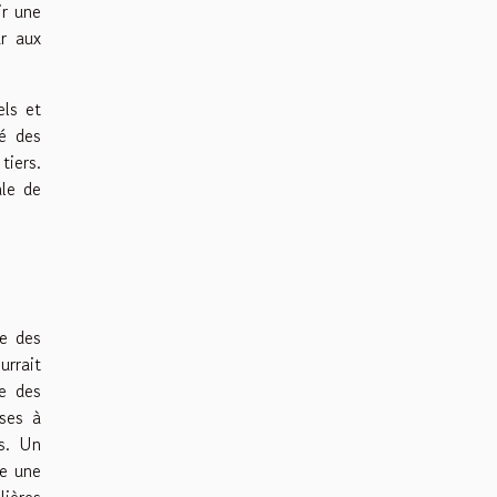
ir une
ur aux
els et
té des
tiers.
ale de
ue des
rrait
ue des
ises à
és. Un
re une