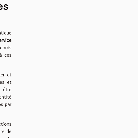
es
atique
ervice
ccords
 à ces
er et
les et
t être
entité
es par
ctions
ère de