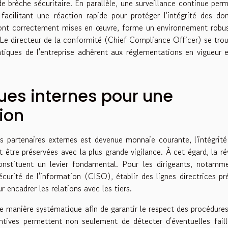
e brèche sécuritaire. En parallèle, une surveillance continue per
facilitant une réaction rapide pour protéger l'intégrité des do
 sont correctement mises en œuvre, forme un environnement robu
s. Le directeur de la conformité (Chief Compliance Officer) se tro
iques de l'entreprise adhèrent aux réglementations en vigueur 
ques internes pour une
ion
 partenaires externes est devenue monnaie courante, l'intégrité
t être préservées avec la plus grande vigilance. À cet égard, la ré
onstituent un levier fondamental. Pour les dirigeants, notamm
curité de l'information (CISO), établir des lignes directrices pr
ncadrer les relations avec les tiers.
e manière systématique afin de garantir le respect des procédures
tives permettent non seulement de détecter d'éventuelles fail