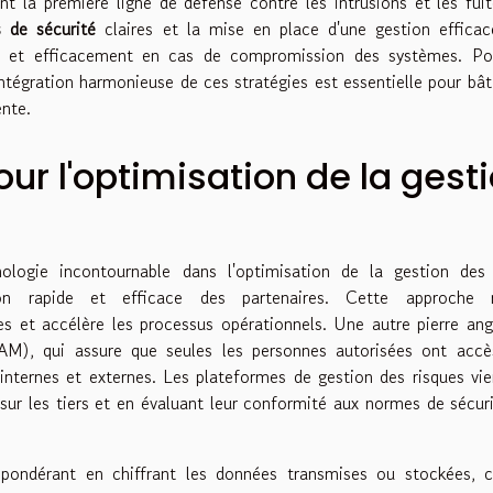
ent la première ligne de défense contre les intrusions et les fui
s de sécurité
claires et la mise en place d'une gestion effica
nt et efficacement en cas de compromission des systèmes. Po
ntégration harmonieuse de ces stratégies est essentielle pour bât
ente.
ur l'optimisation de la gest
logie incontournable dans l'optimisation de la gestion des t
n rapide et efficace des partenaires. Cette approche r
es et accélère les processus opérationnels. Une autre pierre ang
IAM), qui assure que seules les personnes autorisées ont accè
 internes et externes. Les plateformes de gestion des risques vi
 sur les tiers et en évaluant leur conformité aux normes de sécur
pondérant en chiffrant les données transmises ou stockées, c