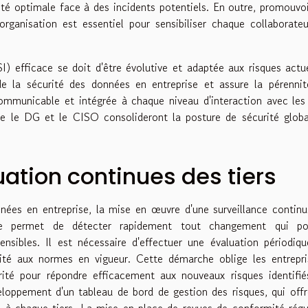
ité optimale face à des incidents potentiels. En outre, promouvo
'organisation est essentiel pour sensibiliser chaque collaborate
I) efficace se doit d'être évolutive et adaptée aux risques actu
 de la sécurité des données en entreprise et assure la pérenni
communicable et intégrée à chaque niveau d'interaction avec les 
que le DG et le CISO consolideront la posture de sécurité glob
uation continues des tiers
onnées en entreprise, la mise en œuvre d'une surveillance contin
gie permet de détecter rapidement tout changement qui pou
nsibles. Il est nécessaire d'effectuer une évaluation périodiq
mité aux normes en vigueur. Cette démarche oblige les entrepr
rité pour répondre efficacement aux nouveaux risques identifi
loppement d'un tableau de bord de gestion des risques, qui off