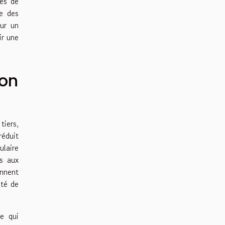
tes de
ce des
ur un
ir une
ion
iers,
éduit
ulaire
s aux
ennent
ité de
e qui