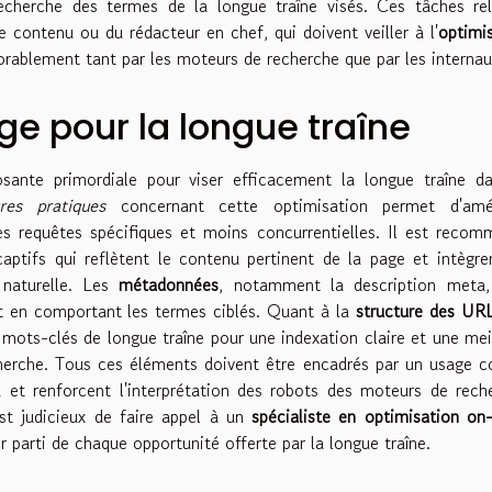
e recherche des termes de la longue traîne visés. Ces tâches re
 contenu ou du rédacteur en chef, qui doivent veiller à l'
optimi
orablement tant par les moteurs de recherche que par les internau
e pour la longue traîne
ante primordiale pour viser efficacement la longue traîne da
ures pratiques
concernant cette optimisation permet d'amél
 des requêtes spécifiques et moins concurrentielles. Il est reco
aptifs qui reflètent le contenu pertinent de la page et intègre
 naturelle. Les
métadonnées
, notamment la description meta,
ut en comportant les termes ciblés. Quant à la
structure des UR
 mots-clés de longue traîne pour une indexation claire et une mei
erche. Tous ces éléments doivent être encadrés par un usage c
u et renforcent l'interprétation des robots des moteurs de rech
est judicieux de faire appel à un
spécialiste en optimisation on
er parti de chaque opportunité offerte par la longue traîne.