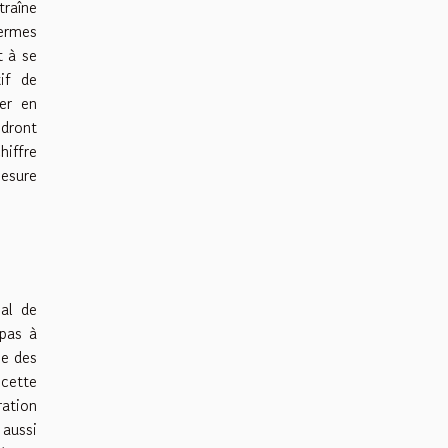
traîne
termes
t à se
tif de
ver en
ndront
hiffre
mesure
ial de
 pas à
ie des
 cette
ration
 aussi