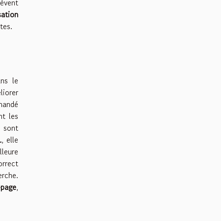
lèvent
sation
tes.
ns le
iorer
mmandé
nt les
 sont
L
, elle
lleure
orrect
erche.
-page
,