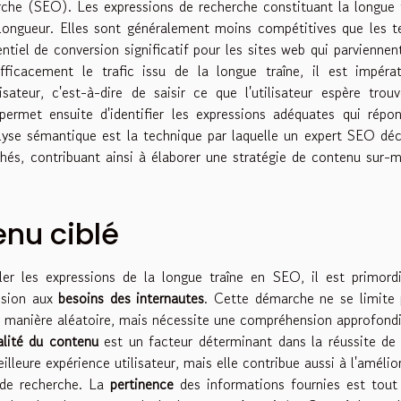
rche (SEO). Les expressions de recherche constituant la longue 
ur longueur. Elles sont généralement moins compétitives que les 
entiel de conversion significatif pour les sites web qui parviennen
fficacement le trafic issu de la longue traîne, il est impéra
isateur, c'est-à-dire de saisir ce que l'utilisateur espère trou
ermet ensuite d'identifier les expressions adéquates qui répo
alyse sémantique est la technique par laquelle un expert SEO déc
hés, contribuant ainsi à élaborer une stratégie de contenu sur-
nu ciblé
er les expressions de la longue traîne en SEO, il est primord
ision aux
besoins des internautes
. Cette démarche ne se limite
de manière aléatoire, mais nécessite une compréhension approfond
alité du contenu
est un facteur déterminant dans la réussite de
lleure expérience utilisateur, mais elle contribue aussi à l'amélio
 de recherche. La
pertinence
des informations fournies est tout