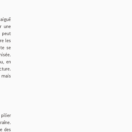
 aiguë
r une
 peut
re les
te se
isée.
nu, en
cture.
, mais
pilier
raîne.
te des