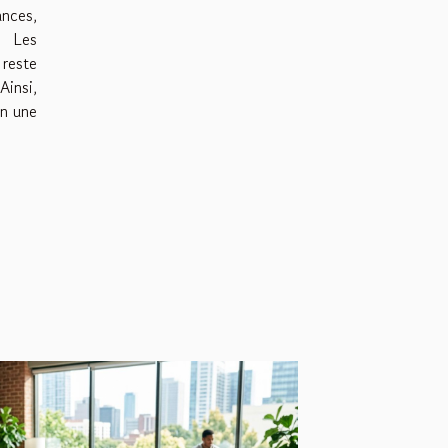
ances,
. Les
 reste
Ainsi,
en une