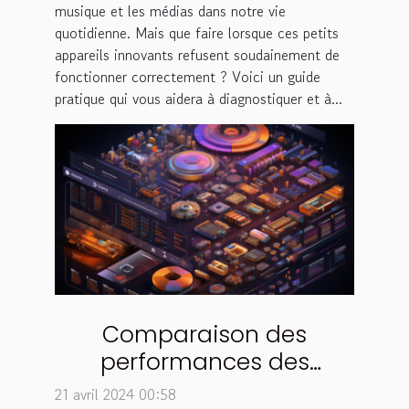
musique et les médias dans notre vie
quotidienne. Mais que faire lorsque ces petits
appareils innovants refusent soudainement de
fonctionner correctement ? Voici un guide
pratique qui vous aidera à diagnostiquer et à...
Comparaison des
performances des
algorithmes d'IA sur
21 avril 2024 00:58