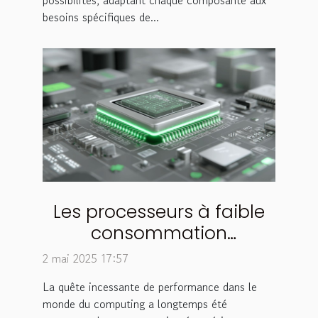
possibilités, adaptant chaque composante aux
besoins spécifiques de...
Les processeurs à faible
consommation
énergétique sont-ils
2 mai 2025 17:57
l'avenir du computing
La quête incessante de performance dans le
monde du computing a longtemps été