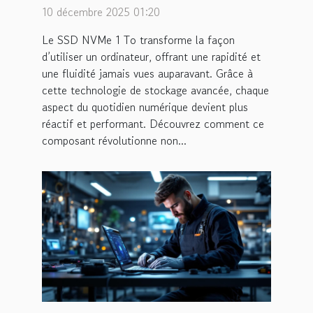
expérience informatique ?
10 décembre 2025 01:20
Le SSD NVMe 1 To transforme la façon
d’utiliser un ordinateur, offrant une rapidité et
une fluidité jamais vues auparavant. Grâce à
cette technologie de stockage avancée, chaque
aspect du quotidien numérique devient plus
réactif et performant. Découvrez comment ce
composant révolutionne non...