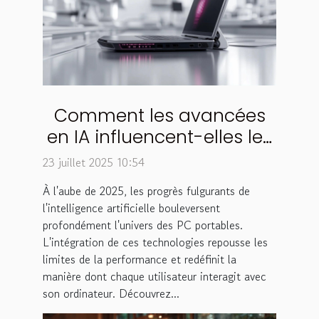
Comment les avancées
en IA influencent-elles les
performances des PC
23 juillet 2025 10:54
portables en 2025 ?
À l'aube de 2025, les progrès fulgurants de
l'intelligence artificielle bouleversent
profondément l'univers des PC portables.
L'intégration de ces technologies repousse les
limites de la performance et redéfinit la
manière dont chaque utilisateur interagit avec
son ordinateur. Découvrez...