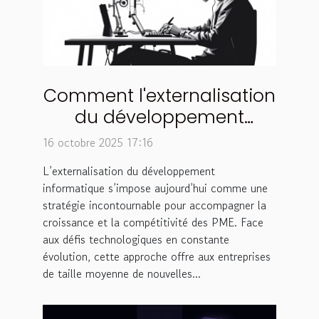
Comment l'externalisation
du développement
informatique transforme
16 octobre 2025 17:16
les PME ?
L’externalisation du développement
informatique s’impose aujourd’hui comme une
stratégie incontournable pour accompagner la
croissance et la compétitivité des PME. Face
aux défis technologiques en constante
évolution, cette approche offre aux entreprises
de taille moyenne de nouvelles...