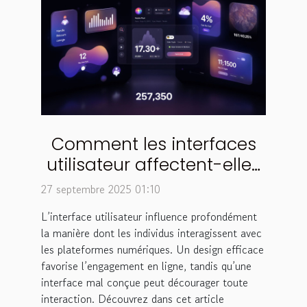
Comment les interfaces
utilisateur affectent-elles
l'engagement en ligne ?
27 septembre 2025 01:10
L’interface utilisateur influence profondément
la manière dont les individus interagissent avec
les plateformes numériques. Un design efficace
favorise l’engagement en ligne, tandis qu’une
interface mal conçue peut décourager toute
interaction. Découvrez dans cet article