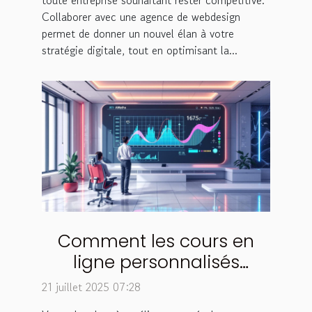
toute entreprise souhaitant rester compétitive.
Collaborer avec une agence de webdesign
permet de donner un nouvel élan à votre
stratégie digitale, tout en optimisant la...
Comment les cours en
ligne personnalisés
peuvent booster votre
21 juillet 2025 07:28
moyenne en maths ?