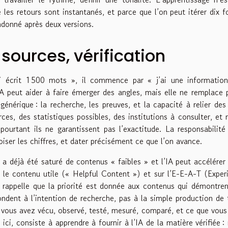
 les retours sont instantanés, et parce que l’on peut itérer dix f
ndonné après deux versions.
, sources, vérification
 écrit 1 500 mots », il commence par « j’ai une information
’IA peut aider à faire émerger des angles, mais elle ne remplace 
générique : la recherche, les preuves, et la capacité à relier des 
ces, des statistiques possibles, des institutions à consulter, e
pourtant ils ne garantissent pas l’exactitude. La responsabilité
roiser les chiffres, et dater précisément ce que l’on avance.
a déjà été saturé de contenus « faibles » et l’IA peut accélérer
le contenu utile (« Helpful Content ») et sur l’E-E-A-T (Exper
), rappelle que la priorité est donnée aux contenus qui démontre
ondent à l’intention de recherche, pas à la simple production de 
ue vous avez vécu, observé, testé, mesuré, comparé, et ce que vous
ici, consiste à apprendre à fournir à l’IA de la matière vérifiée :