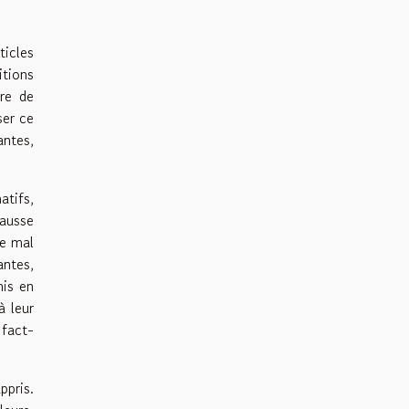
ticles
itions
ère de
ser ce
antes,
atifs,
fausse
ue mal
antes,
mis en
à leur
 fact-
ppris.