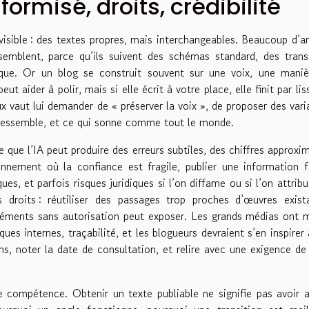
formisé, droits, crédibilité
 visible : des textes propres, mais interchangeables. Beaucoup d’ar
emblent, parce qu’ils suivent des schémas standard, des trans
isque. Or un blog se construit souvent sur une voix, une mani
t aider à polir, mais si elle écrit à votre place, elle finit par lis
ux vaut lui demander de « préserver la voix », de proposer des vari
s ressemble, et ce qui sonne comme tout le monde.
 que l’IA peut produire des erreurs subtiles, des chiffres approxim
onnement où la confiance est fragile, publier une information 
ues, et parfois risques juridiques si l’on diffame ou si l’on attrib
 droits : réutiliser des passages trop proches d’œuvres exist
éléments sans autorisation peut exposer. Les grands médias ont 
ues internes, traçabilité, et les blogueurs devraient s’en inspirer 
iens, noter la date de consultation, et relire avec une exigence de
n de compétence. Obtenir un texte publiable ne signifie pas avoir a