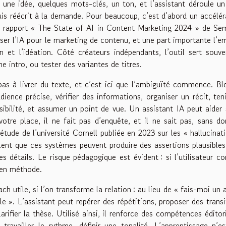
 une idée, quelques mots-clés, un ton, et l’assistant déroule un
uis réécrit à la demande. Pour beaucoup, c’est d’abord un accélér
le rapport « The State of AI in Content Marketing 2024 » de Se
iser l’IA pour le marketing de contenu, et une part importante l’e
n et l’idéation. Côté créateurs indépendants, l’outil sert souv
e intro, ou tester des variantes de titres.
as à livrer du texte, et c’est ici que l’ambiguïté commence. Bl
ience précise, vérifier des informations, organiser un récit, ten
lisibilité, et assumer un point de vue. Un assistant IA peut aider 
votre place, il ne fait pas d’enquête, et il ne sait pas, sans d
 étude de l’université Cornell publiée en 2023 sur les « hallucinat
lent que ces systèmes peuvent produire des assertions plausible
des détails. Le risque pédagogique est évident : si l’utilisateur c
s en méthode.
h utile, si l’on transforme la relation : au lieu de « fais-moi un a
e ». L’assistant peut repérer des répétitions, proposer des transi
rifier la thèse. Utilisé ainsi, il renforce des compétences éditori
, travailler le rythme, définir une tonalité. L’apprentissage n’e