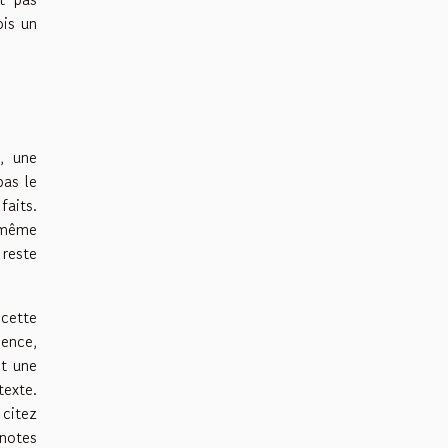
ois un
, une
pas le
faits.
t même
 reste
 cette
ience,
nt une
texte.
 citez
 notes