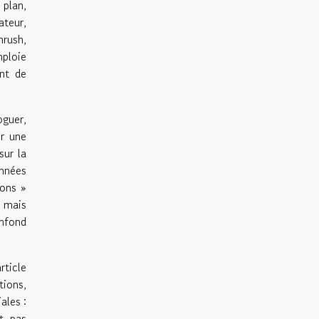
 plan,
ateur,
mrush,
mploie
ent de
oguer,
ir une
sur la
onnées
ions »
s mais
onfond
rticle
tions,
ales :
st pas