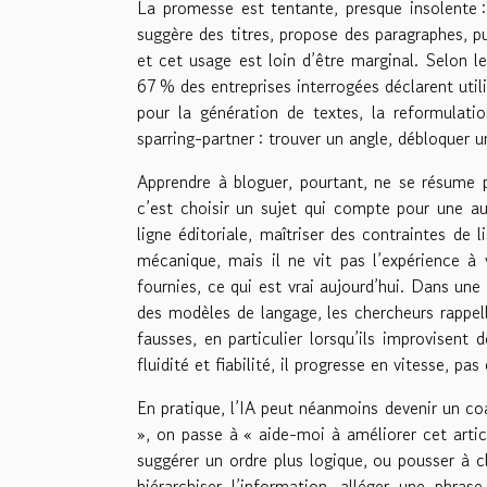
La promesse est tentante, presque insolente :
suggère des titres, propose des paragraphes, p
et cet usage est loin d’être marginal. Selon 
67 % des entreprises interrogées déclarent util
pour la génération de textes, la reformulatio
sparring-partner : trouver un angle, débloquer un
Apprendre à bloguer, pourtant, ne se résume p
c’est choisir un sujet qui compte pour une aud
ligne éditoriale, maîtriser des contraintes de 
mécanique, mais il ne vit pas l’expérience à 
fournies, ce qui est vrai aujourd’hui. Dans une
des modèles de langage, les chercheurs rappel
fausses, en particulier lorsqu’ils improvisent 
fluidité et fiabilité, il progresse en vitesse, pa
En pratique, l’IA peut néanmoins devenir un coac
», on passe à « aide-moi à améliorer cet articl
suggérer un ordre plus logique, ou pousser à cla
hiérarchiser l’information, alléger une phrase