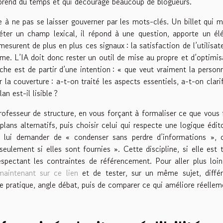
qui prend du temps et qui décourage beaucoup de blogueurs.
e à ne pas se laisser gouverner par les mots-clés. Un billet qui 
éter un champ lexical, il répond à une question, apporte un é
esurent de plus en plus ces signaux : la satisfaction de l’utilisate
me. L’IA doit donc rester un outil de mise au propre et d’optimis
he est de partir d’une intention : « que veut vraiment la person
er la couverture : a-t-on traité les aspects essentiels, a-t-on clarif
an est-il lisible ?
professeur de structure, en vous forçant à formaliser ce que vous 
lans alternatifs, puis choisir celui qui respecte une logique édito
 lui demander de « condenser sans perdre d’informations », 
eulement si elles sont fournies ». Cette discipline, si elle est 
spectant les contraintes de référencement. Pour aller plus loi
maintenant sur ce lien
et de tester, sur un même sujet, différ
le pratique, angle débat, puis de comparer ce qui améliore réellem