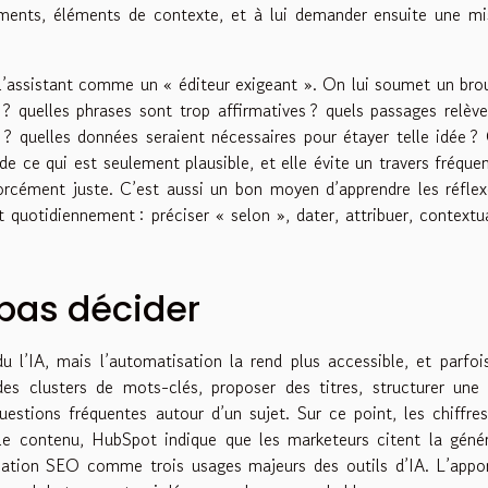
cuments, éléments de contexte, et à lui demander ensuite une m
 l’assistant comme un « éditeur exigeant ». On lui soumet un brou
 quelles phrases sont trop affirmatives ? quels passages relèv
? quelles données seraient nécessaires pour étayer telle idée ?
e ce qui est seulement plausible, et elle évite un travers fréque
 forcément juste. C’est aussi un bon moyen d’apprendre les réfle
t quotidiennement : préciser « selon », dater, attribuer, contextua
, pas décider
l’IA, mais l’automatisation la rend plus accessible, et parfoi
es clusters de mots-clés, proposer des titres, structurer une
uestions fréquentes autour d’un sujet. Sur ce point, les chiffre
 le contenu, HubSpot indique que les marketeurs citent la géné
misation SEO comme trois usages majeurs des outils d’IA. L’appo