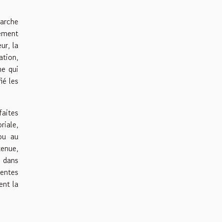
marche
lément
ur, la
ation,
ne qui
ié les
faites
riale,
ou au
tenue,
n dans
entes
ent la